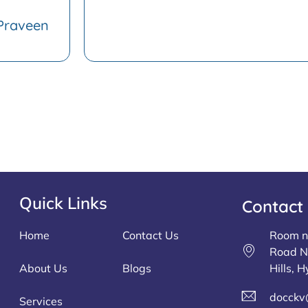
Praveen
Quick Links
Contact
Home
Contact Us
Room no
Road No
About Us
Blogs
Hills,
docckv
Services